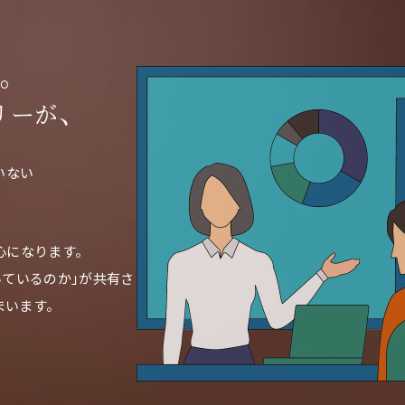
。
リーが、
いない
心になります。
いているのか」が共有さ
まいます。