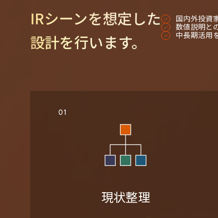
IRシーンを想定した
国内外投資
数値説明と
中長期活用
設計を行います。
01
現状整理